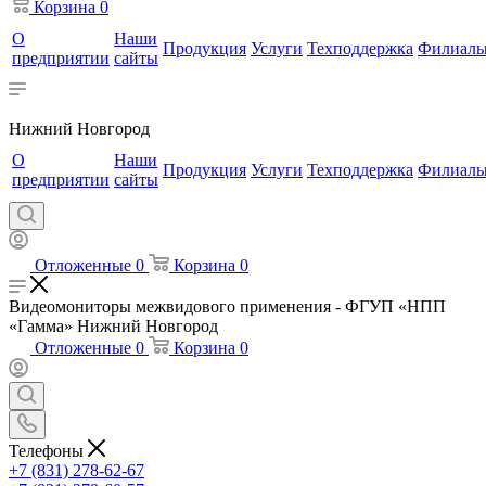
Корзина
0
О
Наши
Продукция
Услуги
Техподдержка
Филиал
предприятии
сайты
Нижний Новгород
О
Наши
Продукция
Услуги
Техподдержка
Филиал
предприятии
сайты
Отложенные
0
Корзина
0
Видеомониторы межвидового применения - ФГУП «НПП
«Гамма» Нижний Новгород
Отложенные
0
Корзина
0
Телефоны
+7 (831) 278-62-67