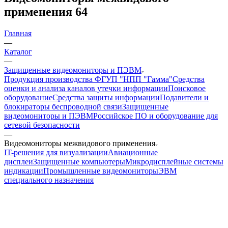
применения
64
Главная
—
Каталог
—
Защищенные видеомониторы и ПЭВМ
Продукция производства ФГУП "НПП "Гамма"
Средства
оценки и анализа каналов утечки информации
Поисковое
оборудование
Средства защиты информации
Подавители и
блокираторы беспроводной связи
Защищенные
видеомониторы и ПЭВМ
Российское ПО и оборудование для
сетевой безопасности
—
Видеомониторы межвидового применения
IT-решения для визуализации
Авиационные
дисплеи
Защищенные компьютеры
Микродисплейные системы
индикации
Промышленные видеомониторы
ЭВМ
специального назначения