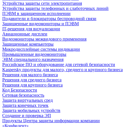
Устройства защиты сети электропитания
Устройства защиты телефонных и слаботочных линий
ПЭВМ в защищенном исполнении
Подавители и блокираторы беспроводной связи
Защищенные видеомониторы и ПЭВМ
IT-решения для визуализации
Авиационные дисплеи
Видеомониторы межвидового применения
Защищенные компьютеры
Микродисплейные системы индикации
Промышленные видеомониторы
ЭВМ специального назначения
Российское ПО и оборудование для сетевой безопасности
Kaspersky продукты для малого, среднего и крупного бизнеса
Решения для малого бизнеса
Решения для среднего бизнеса
Решения для крупного бизнеса
Код Безопасности
Сетевая безопасность
Защита виртуальных сред
Защита конечных точек
Защита мобильных устройств
Создание и проверка ЭП
Продукты Центра защиты информации компании
«Конфидент»