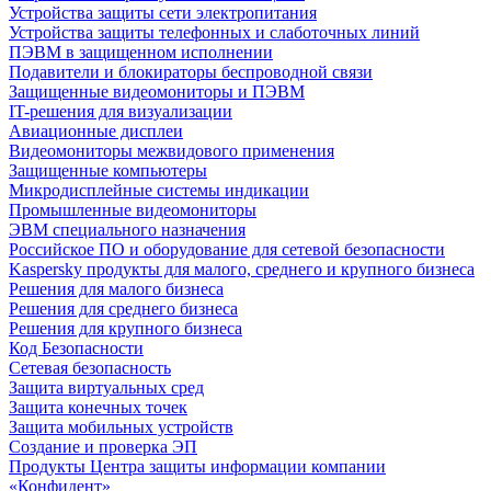
Устройства защиты сети электропитания
Устройства защиты телефонных и слаботочных линий
ПЭВМ в защищенном исполнении
Подавители и блокираторы беспроводной связи
Защищенные видеомониторы и ПЭВМ
IT-решения для визуализации
Авиационные дисплеи
Видеомониторы межвидового применения
Защищенные компьютеры
Микродисплейные системы индикации
Промышленные видеомониторы
ЭВМ специального назначения
Российское ПО и оборудование для сетевой безопасности
Kaspersky продукты для малого, среднего и крупного бизнеса
Решения для малого бизнеса
Решения для среднего бизнеса
Решения для крупного бизнеса
Код Безопасности
Сетевая безопасность
Защита виртуальных сред
Защита конечных точек
Защита мобильных устройств
Создание и проверка ЭП
Продукты Центра защиты информации компании
«Конфидент»