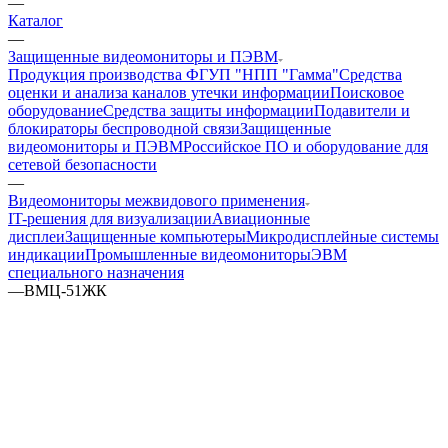
—
Каталог
—
Защищенные видеомониторы и ПЭВМ
Продукция производства ФГУП "НПП "Гамма"
Средства
оценки и анализа каналов утечки информации
Поисковое
оборудование
Средства защиты информации
Подавители и
блокираторы беспроводной связи
Защищенные
видеомониторы и ПЭВМ
Российское ПО и оборудование для
сетевой безопасности
—
Видеомониторы межвидового применения
IT-решения для визуализации
Авиационные
дисплеи
Защищенные компьютеры
Микродисплейные системы
индикации
Промышленные видеомониторы
ЭВМ
специального назначения
—
ВМЦ-51ЖК