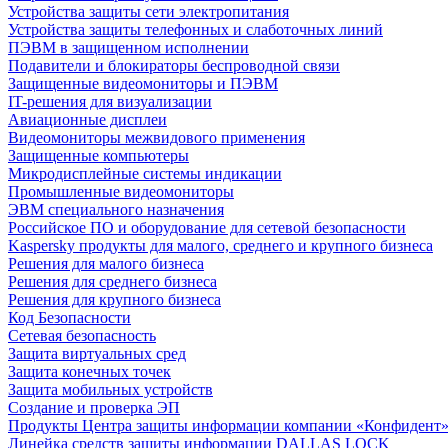
Устройства защиты сети электропитания
Устройства защиты телефонных и слаботочных линий
ПЭВМ в защищенном исполнении
Подавители и блокираторы беспроводной связи
Защищенные видеомониторы и ПЭВМ
IT-решения для визуализации
Авиационные дисплеи
Видеомониторы межвидового применения
Защищенные компьютеры
Микродисплейные системы индикации
Промышленные видеомониторы
ЭВМ специального назначения
Российское ПО и оборудование для сетевой безопасности
Kaspersky продукты для малого, среднего и крупного бизнеса
Решения для малого бизнеса
Решения для среднего бизнеса
Решения для крупного бизнеса
Код Безопасности
Сетевая безопасность
Защита виртуальных сред
Защита конечных точек
Защита мобильных устройств
Создание и проверка ЭП
Продукты Центра защиты информации компании «Конфидент
Линейка средств защиты информации DALLAS LOCK