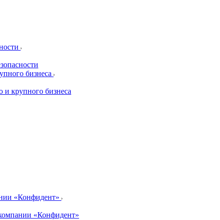
сности
езопасности
рупного бизнеса
о и крупного бизнеса
ании «Конфидент»
компании «Конфидент»