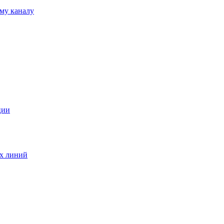
му каналу
ции
ых линий