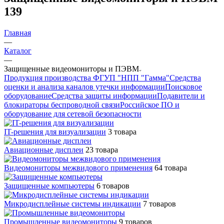
139
Главная
—
Каталог
—
Защищенные видеомониторы и ПЭВМ
Продукция производства ФГУП "НПП "Гамма"
Средства
оценки и анализа каналов утечки информации
Поисковое
оборудование
Средства защиты информации
Подавители и
блокираторы беспроводной связи
Российское ПО и
оборудование для сетевой безопасности
IT-решения для визуализации
3 товара
Авиационные дисплеи
23 товара
Видеомониторы межвидового применения
64 товара
Защищенные компьютеры
6 товаров
Микродисплейные системы индикации
7 товаров
Промышленные видеомониторы
9 товаров