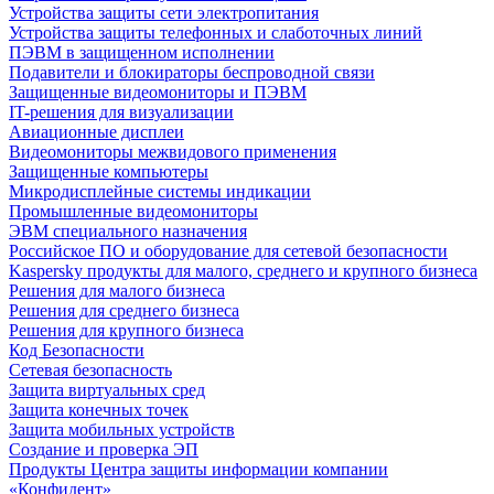
Устройства защиты сети электропитания
Устройства защиты телефонных и слаботочных линий
ПЭВМ в защищенном исполнении
Подавители и блокираторы беспроводной связи
Защищенные видеомониторы и ПЭВМ
IT-решения для визуализации
Авиационные дисплеи
Видеомониторы межвидового применения
Защищенные компьютеры
Микродисплейные системы индикации
Промышленные видеомониторы
ЭВМ специального назначения
Российское ПО и оборудование для сетевой безопасности
Kaspersky продукты для малого, среднего и крупного бизнеса
Решения для малого бизнеса
Решения для среднего бизнеса
Решения для крупного бизнеса
Код Безопасности
Сетевая безопасность
Защита виртуальных сред
Защита конечных точек
Защита мобильных устройств
Создание и проверка ЭП
Продукты Центра защиты информации компании
«Конфидент»