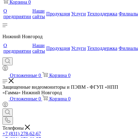
Корзина
0
О
Наши
Продукция
Услуги
Техподдержка
Филиал
предприятии
сайты
Нижний Новгород
О
Наши
Продукция
Услуги
Техподдержка
Филиал
предприятии
сайты
Отложенные
0
Корзина
0
Защищенные видеомониторы и ПЭВМ - ФГУП «НПП
«Гамма» Нижний Новгород
Отложенные
0
Корзина
0
Телефоны
+7 (831) 278-62-67