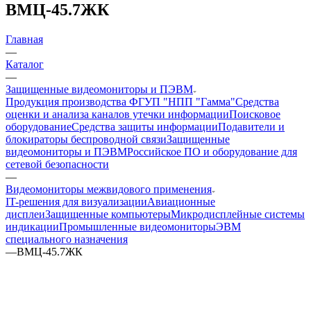
ВМЦ-45.7ЖК
Главная
—
Каталог
—
Защищенные видеомониторы и ПЭВМ
Продукция производства ФГУП "НПП "Гамма"
Средства
оценки и анализа каналов утечки информации
Поисковое
оборудование
Средства защиты информации
Подавители и
блокираторы беспроводной связи
Защищенные
видеомониторы и ПЭВМ
Российское ПО и оборудование для
сетевой безопасности
—
Видеомониторы межвидового применения
IT-решения для визуализации
Авиационные
дисплеи
Защищенные компьютеры
Микродисплейные системы
индикации
Промышленные видеомониторы
ЭВМ
специального назначения
—
ВМЦ-45.7ЖК