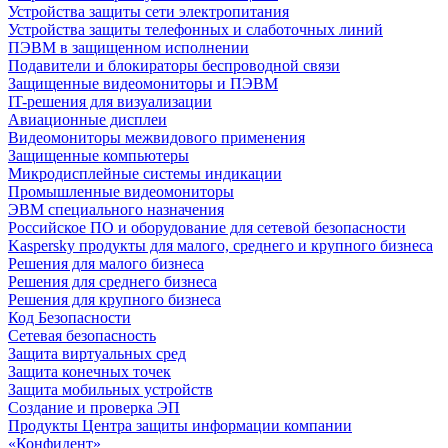
Устройства защиты сети электропитания
Устройства защиты телефонных и слаботочных линий
ПЭВМ в защищенном исполнении
Подавители и блокираторы беспроводной связи
Защищенные видеомониторы и ПЭВМ
IT-решения для визуализации
Авиационные дисплеи
Видеомониторы межвидового применения
Защищенные компьютеры
Микродисплейные системы индикации
Промышленные видеомониторы
ЭВМ специального назначения
Российское ПО и оборудование для сетевой безопасности
Kaspersky продукты для малого, среднего и крупного бизнеса
Решения для малого бизнеса
Решения для среднего бизнеса
Решения для крупного бизнеса
Код Безопасности
Сетевая безопасность
Защита виртуальных сред
Защита конечных точек
Защита мобильных устройств
Создание и проверка ЭП
Продукты Центра защиты информации компании
«Конфидент»