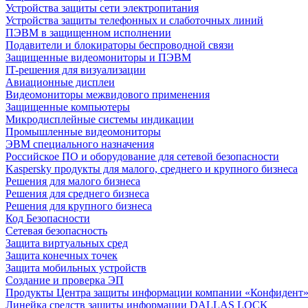
Устройства защиты сети электропитания
Устройства защиты телефонных и слаботочных линий
ПЭВМ в защищенном исполнении
Подавители и блокираторы беспроводной связи
Защищенные видеомониторы и ПЭВМ
IT-решения для визуализации
Авиационные дисплеи
Видеомониторы межвидового применения
Защищенные компьютеры
Микродисплейные системы индикации
Промышленные видеомониторы
ЭВМ специального назначения
Российское ПО и оборудование для сетевой безопасности
Kaspersky продукты для малого, среднего и крупного бизнеса
Решения для малого бизнеса
Решения для среднего бизнеса
Решения для крупного бизнеса
Код Безопасности
Сетевая безопасность
Защита виртуальных сред
Защита конечных точек
Защита мобильных устройств
Создание и проверка ЭП
Продукты Центра защиты информации компании «Конфидент
Линейка средств защиты информации DALLAS LOCK