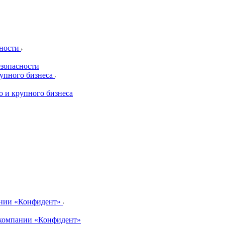
сности
езопасности
рупного бизнеса
о и крупного бизнеса
ании «Конфидент»
компании «Конфидент»