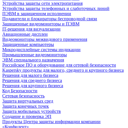
Устройства защиты сети электропитания
Устройства защиты телефонных и слаботочных линий
ПЭВМ в защищенном исполнении
Подавители и блокираторы беспроводной связи
Защищенные видеомониторы и ПЭВМ
IT-решения для визуализации
Авиационные дисплеи
Видеомониторы межвидового применения
Защищенные компьютеры
Микродисплейные системы индикации
Промышленные видеомониторы
ЭВМ специального назначения
Российское ПО и оборудование для сетевой безопасности
Kaspersky продукты для малого, среднего и крупного бизнеса
Решения для малого бизнеса
Решения для среднего бизнеса
Решения для крупного бизнеса
Код Безопасности
Сетевая безопасность
Защита виртуальных сред
Защита конечных точек
Защита мобильных устройств
Создание и проверка ЭП
Продукты Центра защиты информации компании
«Конфидент»