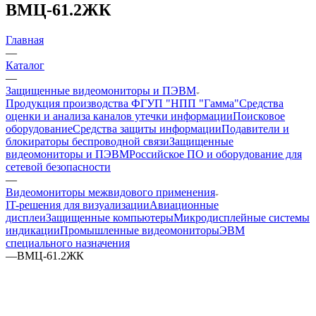
ВМЦ-61.2ЖК
Главная
—
Каталог
—
Защищенные видеомониторы и ПЭВМ
Продукция производства ФГУП "НПП "Гамма"
Средства
оценки и анализа каналов утечки информации
Поисковое
оборудование
Средства защиты информации
Подавители и
блокираторы беспроводной связи
Защищенные
видеомониторы и ПЭВМ
Российское ПО и оборудование для
сетевой безопасности
—
Видеомониторы межвидового применения
IT-решения для визуализации
Авиационные
дисплеи
Защищенные компьютеры
Микродисплейные системы
индикации
Промышленные видеомониторы
ЭВМ
специального назначения
—
ВМЦ-61.2ЖК