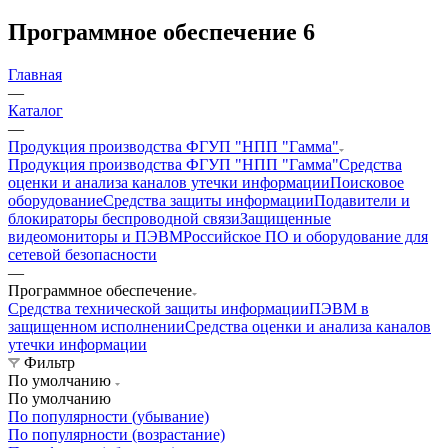
Программное обеспечение
6
Главная
—
Каталог
—
Продукция производства ФГУП "НПП "Гамма"
Продукция производства ФГУП "НПП "Гамма"
Средства
оценки и анализа каналов утечки информации
Поисковое
оборудование
Средства защиты информации
Подавители и
блокираторы беспроводной связи
Защищенные
видеомониторы и ПЭВМ
Российское ПО и оборудование для
сетевой безопасности
—
Программное обеспечение
Средства технической защиты информации
ПЭВМ в
защищенном исполнении
Средства оценки и анализа каналов
утечки информации
Фильтр
По умолчанию
По умолчанию
По популярности (убывание)
По популярности (возрастание)