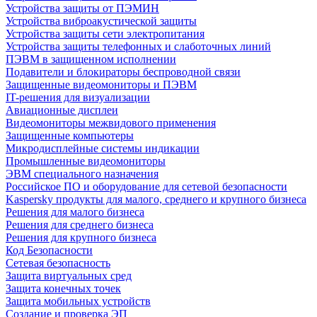
Устройства защиты от ПЭМИН
Устройства виброакустической защиты
Устройства защиты сети электропитания
Устройства защиты телефонных и слаботочных линий
ПЭВМ в защищенном исполнении
Подавители и блокираторы беспроводной связи
Защищенные видеомониторы и ПЭВМ
IT-решения для визуализации
Авиационные дисплеи
Видеомониторы межвидового применения
Защищенные компьютеры
Микродисплейные системы индикации
Промышленные видеомониторы
ЭВМ специального назначения
Российское ПО и оборудование для сетевой безопасности
Kaspersky продукты для малого, среднего и крупного бизнеса
Решения для малого бизнеса
Решения для среднего бизнеса
Решения для крупного бизнеса
Код Безопасности
Сетевая безопасность
Защита виртуальных сред
Защита конечных точек
Защита мобильных устройств
Создание и проверка ЭП