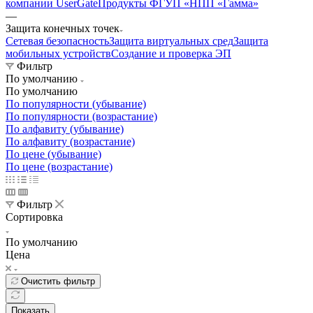
компании UserGate
Продукты ФГУП «НПП «Гамма»
—
Защита конечных точек
Сетевая безопасность
Защита виртуальных сред
Защита
мобильных устройств
Создание и проверка ЭП
Фильтр
По умолчанию
По умолчанию
По популярности (убывание)
По популярности (возрастание)
По алфавиту (убывание)
По алфавиту (возрастание)
По цене (убывание)
По цене (возрастание)
Фильтр
Сортировка
По умолчанию
Цена
Очистить фильтр
Показать