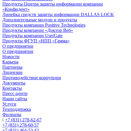
Продукты Центра защиты информации компании
«Конфидент»
Линейка средств защиты информации DALLAS LOCK
Дополнительные модули и продукты
Продукты компании Positive Technologies
Продукты компании «Доктор Веб»
Продукты компании UserGate
Продукты ФГУП «НПП «Гамма»
О предприятии
О предприятии
Новости
Карьера
Партнеры
Лицензии
Противодействие коррупции
Документы
Контакты
Пресс-центр
Наши сайты
Услуги
Техподдержка
Филиалы
+7 (831) 278-62-67
+7 (831) 278-60-57
+7 (831) 464-53-42