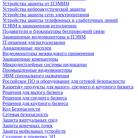
Устройства защиты от ПЭМИН
Устройства виброакустической защиты
Устройства защиты сети электропитания
Устройства защиты телефонных и слаботочных линий
ПЭВМ в защищенном исполнении
Подавители и блокираторы беспроводной связи
Защищенные видеомониторы и ПЭВМ
IT-решения для визуализации
Авиационные дисплеи
Видеомониторы межвидового применения
Защищенные компьютеры
Микродисплейные системы индикации
Промышленные видеомониторы
ЭВМ специального назначения
Российское ПО и оборудование для сетевой безопасности
Kaspersky продукты для малого, среднего и крупного бизнеса
Решения для малого бизнеса
Решения для среднего бизнеса
Решения для крупного бизнеса
Код Безопасности
Сетевая безопасность
Защита виртуальных сред
Защита конечных точек
Защита мобильных устройств
Создание и проверка ЭП