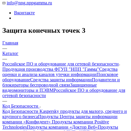
info@nng.nppgamma.ru
Вконтакте
Защита конечных точек
3
Главная
—
Каталог
—
Российское ПО и оборудование для сетевой безопасности
Продукция производства ФГУП "НПП "Гамма"
Средства
оценки и анализа каналов утечки информации
Поисковое
оборудование
Средства защиты информации
Подавители и
блокираторы беспроводной связи
Защищенные
видеомониторы и ПЭВМ
Российское ПО и оборудование для
сетевой безопасности
—
Код Безопасности
Код Безопасности
Kaspersky продукты для малого, среднего и
крупного бизнеса
Продукты Центра защиты информации
компании «Конфидент»
Продукты компании Positive
Technologies
Продукты компании «Доктор Веб»
Продукты