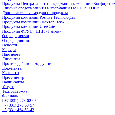
Продукты Центра защиты информации компании «Конфидент
Линейка средств защиты информации DALLAS LOCK
Дополнительные модули и продукты
Продукты компании Positive Technologies
Продукты компании «Доктор Веб»
Продукты компании UserGate
Продукты ФГУП «НПП «Гамма»
О предприятии
О предприятии
Новости
Карьера
Партнеры
Лицензии
Противодействие коррупции
Документы
Контакты
Пресс-центр
Наши сайты
Услуги
Техподдержка
Филиалы
+7 (831) 278-62-67
+7 (831) 278-60-57
+7 (831) 464-53-42