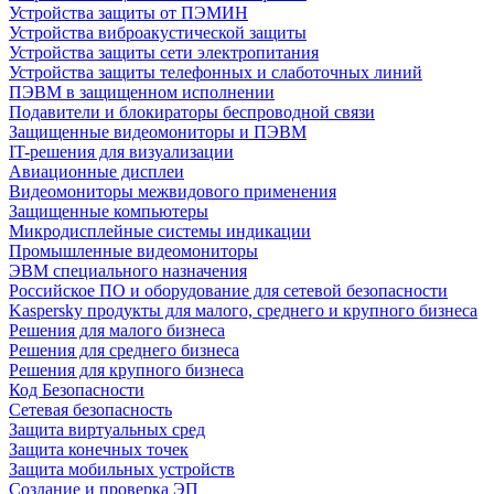
Устройства защиты от ПЭМИН
Устройства виброакустической защиты
Устройства защиты сети электропитания
Устройства защиты телефонных и слаботочных линий
ПЭВМ в защищенном исполнении
Подавители и блокираторы беспроводной связи
Защищенные видеомониторы и ПЭВМ
IT-решения для визуализации
Авиационные дисплеи
Видеомониторы межвидового применения
Защищенные компьютеры
Микродисплейные системы индикации
Промышленные видеомониторы
ЭВМ специального назначения
Российское ПО и оборудование для сетевой безопасности
Kaspersky продукты для малого, среднего и крупного бизнеса
Решения для малого бизнеса
Решения для среднего бизнеса
Решения для крупного бизнеса
Код Безопасности
Сетевая безопасность
Защита виртуальных сред
Защита конечных точек
Защита мобильных устройств
Создание и проверка ЭП