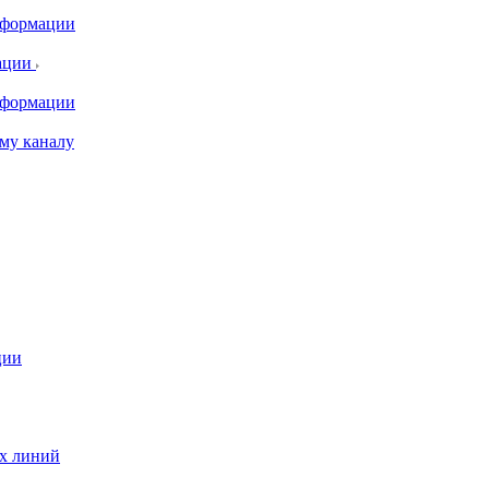
информации
ации
информации
му каналу
ции
ых линий