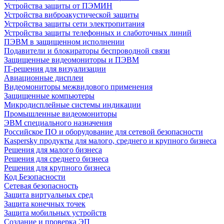
Устройства защиты от ПЭМИН
Устройства виброакустической защиты
Устройства защиты сети электропитания
Устройства защиты телефонных и слаботочных линий
ПЭВМ в защищенном исполнении
Подавители и блокираторы беспроводной связи
Защищенные видеомониторы и ПЭВМ
IT-решения для визуализации
Авиационные дисплеи
Видеомониторы межвидового применения
Защищенные компьютеры
Микродисплейные системы индикации
Промышленные видеомониторы
ЭВМ специального назначения
Российское ПО и оборудование для сетевой безопасности
Kaspersky продукты для малого, среднего и крупного бизнеса
Решения для малого бизнеса
Решения для среднего бизнеса
Решения для крупного бизнеса
Код Безопасности
Сетевая безопасность
Защита виртуальных сред
Защита конечных точек
Защита мобильных устройств
Создание и проверка ЭП