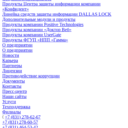
Продукты Центра защиты информации компании
«Конфидент»
Линейка средств защиты информации DALLAS LOCK
Дополнительные модули и продукты
Продукты компании Positive Technologies
Продукты компании «Доктор Веб»
Продукты компании UserGate
Продукты ФГУП «НПП «Гамма»
О предприятии
О предприятии
Новости
Карьера
Партнеры
Лицензии
Противодействие коррупции
Документы
Контакты
Пресс-центр
Наши сайты
Услуги
Техподдержка
Филиалы
+7 (831) 278-62-67
+7 (831) 278-60-57
+7 (831) 464-53-42