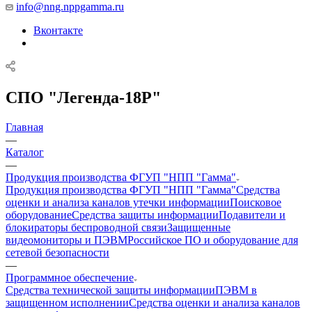
info@nng.nppgamma.ru
Вконтакте
СПО "Легенда-18Р"
Главная
—
Каталог
—
Продукция производства ФГУП "НПП "Гамма"
Продукция производства ФГУП "НПП "Гамма"
Средства
оценки и анализа каналов утечки информации
Поисковое
оборудование
Средства защиты информации
Подавители и
блокираторы беспроводной связи
Защищенные
видеомониторы и ПЭВМ
Российское ПО и оборудование для
сетевой безопасности
—
Программное обеспечение
Средства технической защиты информации
ПЭВМ в
защищенном исполнении
Средства оценки и анализа каналов