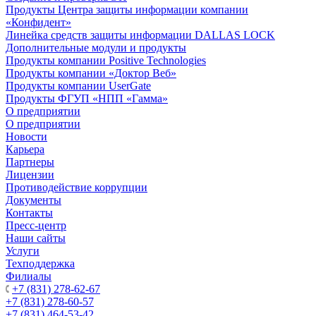
Продукты Центра защиты информации компании
«Конфидент»
Линейка средств защиты информации DALLAS LOCK
Дополнительные модули и продукты
Продукты компании Positive Technologies
Продукты компании «Доктор Веб»
Продукты компании UserGate
Продукты ФГУП «НПП «Гамма»
О предприятии
О предприятии
Новости
Карьера
Партнеры
Лицензии
Противодействие коррупции
Документы
Контакты
Пресс-центр
Наши сайты
Услуги
Техподдержка
Филиалы
+7 (831) 278-62-67
+7 (831) 278-60-57
+7 (831) 464-53-42