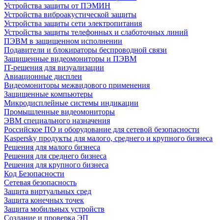
Устройства защиты от ПЭМИН
Устройства виброакустической защиты
Устройства защиты сети электропитания
Устройства защиты телефонных и слаботочных линий
ПЭВМ в защищенном исполнении
Подавители и блокираторы беспроводной связи
Защищенные видеомониторы и ПЭВМ
IT-решения для визуализации
Авиационные дисплеи
Видеомониторы межвидового применения
Защищенные компьютеры
Микродисплейные системы индикации
Промышленные видеомониторы
ЭВМ специального назначения
Российское ПО и оборудование для сетевой безопасности
Kaspersky продукты для малого, среднего и крупного бизнеса
Решения для малого бизнеса
Решения для среднего бизнеса
Решения для крупного бизнеса
Код Безопасности
Сетевая безопасность
Защита виртуальных сред
Защита конечных точек
Защита мобильных устройств
Создание и проверка ЭП