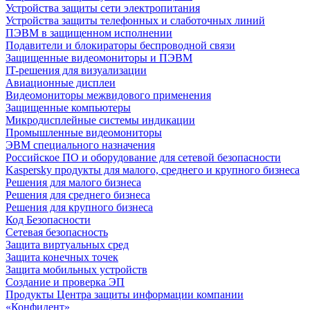
Устройства защиты сети электропитания
Устройства защиты телефонных и слаботочных линий
ПЭВМ в защищенном исполнении
Подавители и блокираторы беспроводной связи
Защищенные видеомониторы и ПЭВМ
IT-решения для визуализации
Авиационные дисплеи
Видеомониторы межвидового применения
Защищенные компьютеры
Микродисплейные системы индикации
Промышленные видеомониторы
ЭВМ специального назначения
Российское ПО и оборудование для сетевой безопасности
Kaspersky продукты для малого, среднего и крупного бизнеса
Решения для малого бизнеса
Решения для среднего бизнеса
Решения для крупного бизнеса
Код Безопасности
Сетевая безопасность
Защита виртуальных сред
Защита конечных точек
Защита мобильных устройств
Создание и проверка ЭП
Продукты Центра защиты информации компании
«Конфидент»