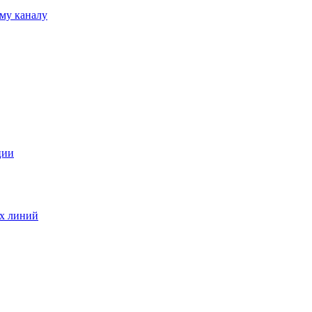
му каналу
ции
ых линий