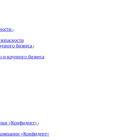
сности
езопасности
рупного бизнеса
о и крупного бизнеса
ании «Конфидент»
компании «Конфидент»