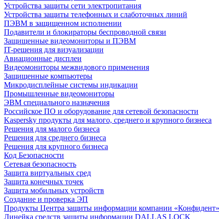
Устройства защиты сети электропитания
Устройства защиты телефонных и слаботочных линий
ПЭВМ в защищенном исполнении
Подавители и блокираторы беспроводной связи
Защищенные видеомониторы и ПЭВМ
IT-решения для визуализации
Авиационные дисплеи
Видеомониторы межвидового применения
Защищенные компьютеры
Микродисплейные системы индикации
Промышленные видеомониторы
ЭВМ специального назначения
Российское ПО и оборудование для сетевой безопасности
Kaspersky продукты для малого, среднего и крупного бизнеса
Решения для малого бизнеса
Решения для среднего бизнеса
Решения для крупного бизнеса
Код Безопасности
Сетевая безопасность
Защита виртуальных сред
Защита конечных точек
Защита мобильных устройств
Создание и проверка ЭП
Продукты Центра защиты информации компании «Конфидент
Линейка средств защиты информации DALLAS LOCK