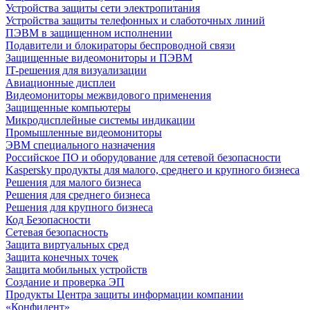
Устройства защиты сети электропитания
Устройства защиты телефонных и слаботочных линий
ПЭВМ в защищенном исполнении
Подавители и блокираторы беспроводной связи
Защищенные видеомониторы и ПЭВМ
IT-решения для визуализации
Авиационные дисплеи
Видеомониторы межвидового применения
Защищенные компьютеры
Микродисплейные системы индикации
Промышленные видеомониторы
ЭВМ специального назначения
Российское ПО и оборудование для сетевой безопасности
Kaspersky продукты для малого, среднего и крупного бизнеса
Решения для малого бизнеса
Решения для среднего бизнеса
Решения для крупного бизнеса
Код Безопасности
Сетевая безопасность
Защита виртуальных сред
Защита конечных точек
Защита мобильных устройств
Создание и проверка ЭП
Продукты Центра защиты информации компании
«Конфидент»