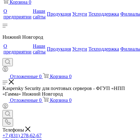
Корзина
0
О
Наши
Продукция
Услуги
Техподдержка
Филиал
предприятии
сайты
Нижний Новгород
О
Наши
Продукция
Услуги
Техподдержка
Филиал
предприятии
сайты
Отложенные
0
Корзина
0
Kaspersky Security для почтовых серверов - ФГУП «НПП
«Гамма» Нижний Новгород
Отложенные
0
Корзина
0
Телефоны
+7 (831) 278-62-67