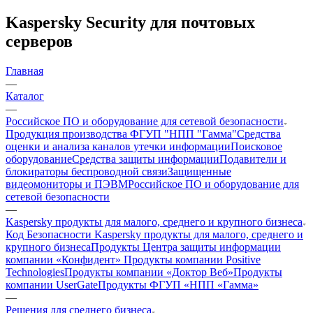
Kaspersky Security для почтовых
серверов
Главная
—
Каталог
—
Российское ПО и оборудование для сетевой безопасности
Продукция производства ФГУП "НПП "Гамма"
Средства
оценки и анализа каналов утечки информации
Поисковое
оборудование
Средства защиты информации
Подавители и
блокираторы беспроводной связи
Защищенные
видеомониторы и ПЭВМ
Российское ПО и оборудование для
сетевой безопасности
—
Kaspersky продукты для малого, среднего и крупного бизнеса
Код Безопасности
Kaspersky продукты для малого, среднего и
крупного бизнеса
Продукты Центра защиты информации
компании «Конфидент»
Продукты компании Positive
Technologies
Продукты компании «Доктор Веб»
Продукты
компании UserGate
Продукты ФГУП «НПП «Гамма»
—
Решения для среднего бизнеса