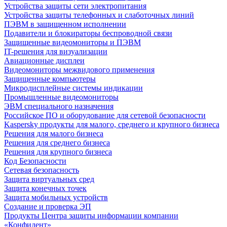
Устройства защиты сети электропитания
Устройства защиты телефонных и слаботочных линий
ПЭВМ в защищенном исполнении
Подавители и блокираторы беспроводной связи
Защищенные видеомониторы и ПЭВМ
IT-решения для визуализации
Авиационные дисплеи
Видеомониторы межвидового применения
Защищенные компьютеры
Микродисплейные системы индикации
Промышленные видеомониторы
ЭВМ специального назначения
Российское ПО и оборудование для сетевой безопасности
Kaspersky продукты для малого, среднего и крупного бизнеса
Решения для малого бизнеса
Решения для среднего бизнеса
Решения для крупного бизнеса
Код Безопасности
Сетевая безопасность
Защита виртуальных сред
Защита конечных точек
Защита мобильных устройств
Создание и проверка ЭП
Продукты Центра защиты информации компании
«Конфидент»