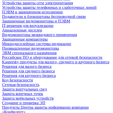
Устройства защиты сети электропитания
Устройства защиты телефонных и слаботочных линий
ПЭВМ в защищенном исполнении
Подавители и блокираторы беспроводной связи
Защищенные видеомониторы и ПЭВМ
IT-решения для визуализации
Авиационные дисплеи
Видеомониторы межвидового применения
Защищенные компьютеры
Микродисплейные системы индикации
Промышленные видеомониторы
ЭВМ специального назначения
Российское ПО и оборудование для сетевой безопасности
Kaspersky продукты для малого, среднего и крупного бизнеса
Решения для малого бизнеса
Решения для среднего бизнеса
Решения для крупного бизнеса
Код Безопасности
Сетевая безопасность
Защита виртуальных сред
Защита конечных точек
Защита мобильных устройств
Создание и проверка ЭП
Продукты Центра защиты информации компании
«Конфидент»