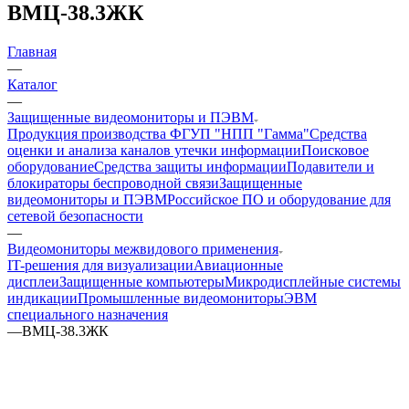
ВМЦ-38.3ЖК
Главная
—
Каталог
—
Защищенные видеомониторы и ПЭВМ
Продукция производства ФГУП "НПП "Гамма"
Средства
оценки и анализа каналов утечки информации
Поисковое
оборудование
Средства защиты информации
Подавители и
блокираторы беспроводной связи
Защищенные
видеомониторы и ПЭВМ
Российское ПО и оборудование для
сетевой безопасности
—
Видеомониторы межвидового применения
IT-решения для визуализации
Авиационные
дисплеи
Защищенные компьютеры
Микродисплейные системы
индикации
Промышленные видеомониторы
ЭВМ
специального назначения
—
ВМЦ-38.3ЖК