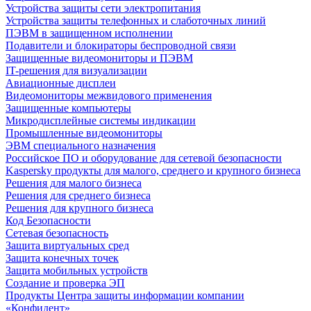
Устройства защиты сети электропитания
Устройства защиты телефонных и слаботочных линий
ПЭВМ в защищенном исполнении
Подавители и блокираторы беспроводной связи
Защищенные видеомониторы и ПЭВМ
IT-решения для визуализации
Авиационные дисплеи
Видеомониторы межвидового применения
Защищенные компьютеры
Микродисплейные системы индикации
Промышленные видеомониторы
ЭВМ специального назначения
Российское ПО и оборудование для сетевой безопасности
Kaspersky продукты для малого, среднего и крупного бизнеса
Решения для малого бизнеса
Решения для среднего бизнеса
Решения для крупного бизнеса
Код Безопасности
Сетевая безопасность
Защита виртуальных сред
Защита конечных точек
Защита мобильных устройств
Создание и проверка ЭП
Продукты Центра защиты информации компании
«Конфидент»