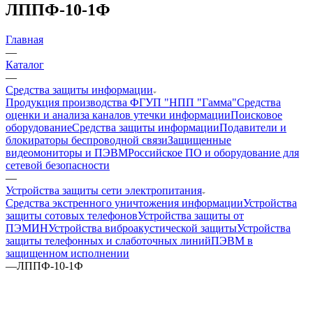
ЛППФ-10-1Ф
Главная
—
Каталог
—
Средства защиты информации
Продукция производства ФГУП "НПП "Гамма"
Средства
оценки и анализа каналов утечки информации
Поисковое
оборудование
Средства защиты информации
Подавители и
блокираторы беспроводной связи
Защищенные
видеомониторы и ПЭВМ
Российское ПО и оборудование для
сетевой безопасности
—
Устройства защиты сети электропитания
Средства экстренного уничтожения информации
Устройства
защиты сотовых телефонов
Устройства защиты от
ПЭМИН
Устройства виброакустической защиты
Устройства
защиты телефонных и слаботочных линий
ПЭВМ в
защищенном исполнении
—
ЛППФ-10-1Ф