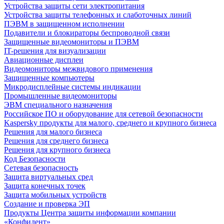
Устройства защиты сети электропитания
Устройства защиты телефонных и слаботочных линий
ПЭВМ в защищенном исполнении
Подавители и блокираторы беспроводной связи
Защищенные видеомониторы и ПЭВМ
IT-решения для визуализации
Авиационные дисплеи
Видеомониторы межвидового применения
Защищенные компьютеры
Микродисплейные системы индикации
Промышленные видеомониторы
ЭВМ специального назначения
Российское ПО и оборудование для сетевой безопасности
Kaspersky продукты для малого, среднего и крупного бизнеса
Решения для малого бизнеса
Решения для среднего бизнеса
Решения для крупного бизнеса
Код Безопасности
Сетевая безопасность
Защита виртуальных сред
Защита конечных точек
Защита мобильных устройств
Создание и проверка ЭП
Продукты Центра защиты информации компании
«Конфидент»