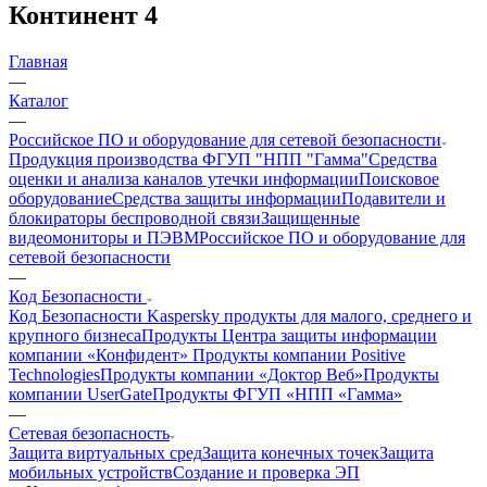
Континент 4
Главная
—
Каталог
—
Российское ПО и оборудование для сетевой безопасности
Продукция производства ФГУП "НПП "Гамма"
Средства
оценки и анализа каналов утечки информации
Поисковое
оборудование
Средства защиты информации
Подавители и
блокираторы беспроводной связи
Защищенные
видеомониторы и ПЭВМ
Российское ПО и оборудование для
сетевой безопасности
—
Код Безопасности
Код Безопасности
Kaspersky продукты для малого, среднего и
крупного бизнеса
Продукты Центра защиты информации
компании «Конфидент»
Продукты компании Positive
Technologies
Продукты компании «Доктор Веб»
Продукты
компании UserGate
Продукты ФГУП «НПП «Гамма»
—
Сетевая безопасность
Защита виртуальных сред
Защита конечных точек
Защита
мобильных устройств
Создание и проверка ЭП