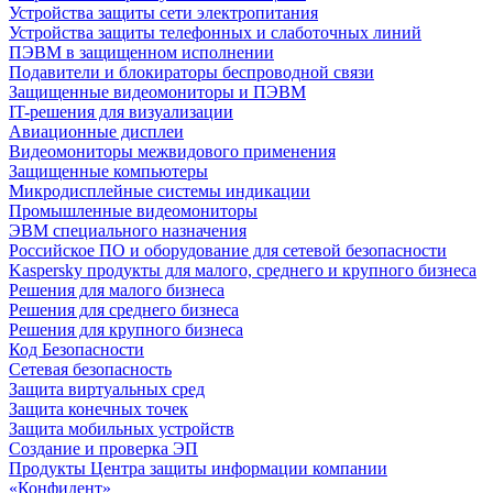
Устройства защиты сети электропитания
Устройства защиты телефонных и слаботочных линий
ПЭВМ в защищенном исполнении
Подавители и блокираторы беспроводной связи
Защищенные видеомониторы и ПЭВМ
IT-решения для визуализации
Авиационные дисплеи
Видеомониторы межвидового применения
Защищенные компьютеры
Микродисплейные системы индикации
Промышленные видеомониторы
ЭВМ специального назначения
Российское ПО и оборудование для сетевой безопасности
Kaspersky продукты для малого, среднего и крупного бизнеса
Решения для малого бизнеса
Решения для среднего бизнеса
Решения для крупного бизнеса
Код Безопасности
Сетевая безопасность
Защита виртуальных сред
Защита конечных точек
Защита мобильных устройств
Создание и проверка ЭП
Продукты Центра защиты информации компании
«Конфидент»