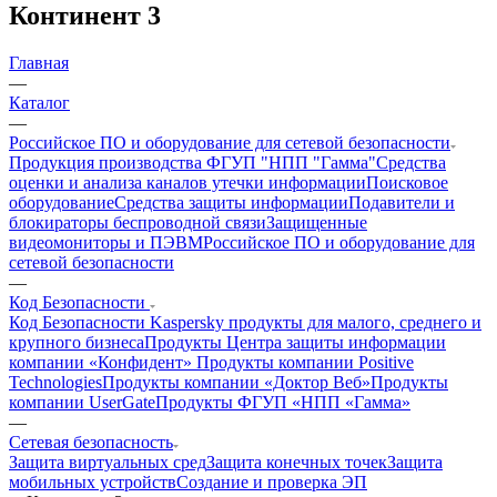
Континент 3
Главная
—
Каталог
—
Российское ПО и оборудование для сетевой безопасности
Продукция производства ФГУП "НПП "Гамма"
Средства
оценки и анализа каналов утечки информации
Поисковое
оборудование
Средства защиты информации
Подавители и
блокираторы беспроводной связи
Защищенные
видеомониторы и ПЭВМ
Российское ПО и оборудование для
сетевой безопасности
—
Код Безопасности
Код Безопасности
Kaspersky продукты для малого, среднего и
крупного бизнеса
Продукты Центра защиты информации
компании «Конфидент»
Продукты компании Positive
Technologies
Продукты компании «Доктор Веб»
Продукты
компании UserGate
Продукты ФГУП «НПП «Гамма»
—
Сетевая безопасность
Защита виртуальных сред
Защита конечных точек
Защита
мобильных устройств
Создание и проверка ЭП