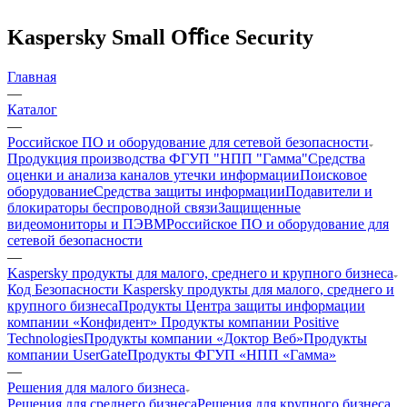
Kaspersky Small Oﬀice Security
Главная
—
Каталог
—
Российское ПО и оборудование для сетевой безопасности
Продукция производства ФГУП "НПП "Гамма"
Средства
оценки и анализа каналов утечки информации
Поисковое
оборудование
Средства защиты информации
Подавители и
блокираторы беспроводной связи
Защищенные
видеомониторы и ПЭВМ
Российское ПО и оборудование для
сетевой безопасности
—
Kaspersky продукты для малого, среднего и крупного бизнеса
Код Безопасности
Kaspersky продукты для малого, среднего и
крупного бизнеса
Продукты Центра защиты информации
компании «Конфидент»
Продукты компании Positive
Technologies
Продукты компании «Доктор Веб»
Продукты
компании UserGate
Продукты ФГУП «НПП «Гамма»
—
Решения для малого бизнеса
Решения для среднего бизнеса
Решения для крупного бизнеса