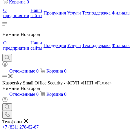
Корзина
0
О
Наши
Продукция
Услуги
Техподдержка
Филиал
предприятии
сайты
Нижний Новгород
О
Наши
Продукция
Услуги
Техподдержка
Филиал
предприятии
сайты
Отложенные
0
Корзина
0
Kaspersky Small Oﬀice Security - ФГУП «НПП «Гамма»
Нижний Новгород
Отложенные
0
Корзина
0
Телефоны
+7 (831) 278-62-67