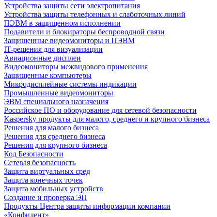
Устройства защиты сети электропитания
Устройства защиты телефонных и слаботочных линий
ПЭВМ в защищенном исполнении
Подавители и блокираторы беспроводной связи
Защищенные видеомониторы и ПЭВМ
IT-решения для визуализации
Авиационные дисплеи
Видеомониторы межвидового применения
Защищенные компьютеры
Микродисплейные системы индикации
Промышленные видеомониторы
ЭВМ специального назначения
Российское ПО и оборудование для сетевой безопасности
Kaspersky продукты для малого, среднего и крупного бизнеса
Решения для малого бизнеса
Решения для среднего бизнеса
Решения для крупного бизнеса
Код Безопасности
Сетевая безопасность
Защита виртуальных сред
Защита конечных точек
Защита мобильных устройств
Создание и проверка ЭП
Продукты Центра защиты информации компании
«Конфидент»