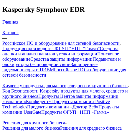
Kaspersky Symphony EDR
Главная
—
Каталог
—
Российское ПО и оборудование для сетевой безопасности
Продукция производства ФГУП "НПП "Гамма"
Средства
оценки и анализа каналов утечки информации
Поисковое
оборудование
Средства защиты информации
Подавители и
блокираторы беспроводной связи
Защищенные
видеомониторы и ПЭВМ
Российское ПО и оборудование для
сетевой безопасности
—
Kaspersky продукты для малого, среднего и крупного бизнеса
Код Безопасности
Kaspersky продукты для малого, среднего и
крупного бизнеса
Продукты Центра защиты информации
компании «Конфидент»
Продукты компании Positive
Technologies
Продукты компании «Доктор Веб»
Продукты
компании UserGate
Продукты ФГУП «НПП «Гамма»
—
Решения для крупного бизнеса
Решения для малого бизнеса
Решения для среднего бизнеса