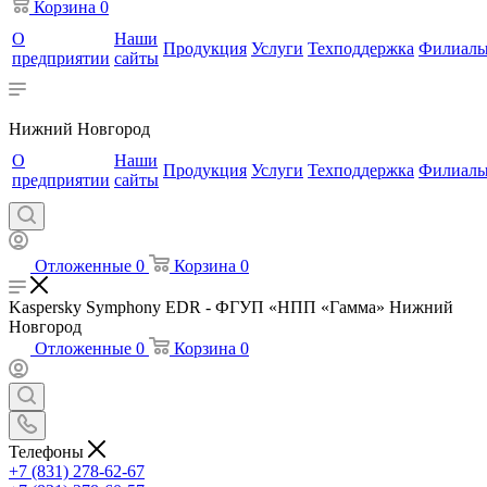
Корзина
0
О
Наши
Продукция
Услуги
Техподдержка
Филиал
предприятии
сайты
Нижний Новгород
О
Наши
Продукция
Услуги
Техподдержка
Филиал
предприятии
сайты
Отложенные
0
Корзина
0
Kaspersky Symphony EDR - ФГУП «НПП «Гамма» Нижний
Новгород
Отложенные
0
Корзина
0
Телефоны
+7 (831) 278-62-67