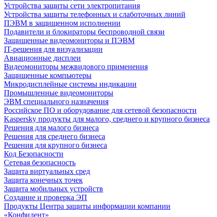
Устройства защиты сети электропитания
Устройства защиты телефонных и слаботочных линий
ПЭВМ в защищенном исполнении
Подавители и блокираторы беспроводной связи
Защищенные видеомониторы и ПЭВМ
IT-решения для визуализации
Авиационные дисплеи
Видеомониторы межвидового применения
Защищенные компьютеры
Микродисплейные системы индикации
Промышленные видеомониторы
ЭВМ специального назначения
Российское ПО и оборудование для сетевой безопасности
Kaspersky продукты для малого, среднего и крупного бизнеса
Решения для малого бизнеса
Решения для среднего бизнеса
Решения для крупного бизнеса
Код Безопасности
Сетевая безопасность
Защита виртуальных сред
Защита конечных точек
Защита мобильных устройств
Создание и проверка ЭП
Продукты Центра защиты информации компании
«Конфидент»