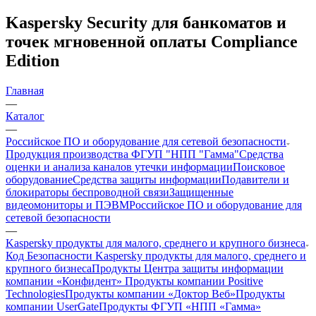
Kaspersky Security для банкоматов и
точек мгновенной оплаты Compliance
Edition
Главная
—
Каталог
—
Российское ПО и оборудование для сетевой безопасности
Продукция производства ФГУП "НПП "Гамма"
Средства
оценки и анализа каналов утечки информации
Поисковое
оборудование
Средства защиты информации
Подавители и
блокираторы беспроводной связи
Защищенные
видеомониторы и ПЭВМ
Российское ПО и оборудование для
сетевой безопасности
—
Kaspersky продукты для малого, среднего и крупного бизнеса
Код Безопасности
Kaspersky продукты для малого, среднего и
крупного бизнеса
Продукты Центра защиты информации
компании «Конфидент»
Продукты компании Positive
Technologies
Продукты компании «Доктор Веб»
Продукты
компании UserGate
Продукты ФГУП «НПП «Гамма»