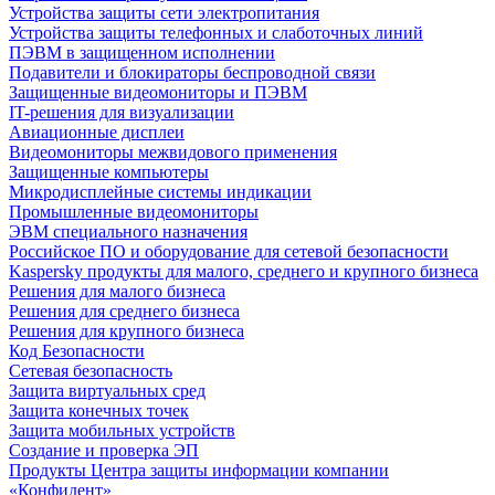
Устройства защиты сети электропитания
Устройства защиты телефонных и слаботочных линий
ПЭВМ в защищенном исполнении
Подавители и блокираторы беспроводной связи
Защищенные видеомониторы и ПЭВМ
IT-решения для визуализации
Авиационные дисплеи
Видеомониторы межвидового применения
Защищенные компьютеры
Микродисплейные системы индикации
Промышленные видеомониторы
ЭВМ специального назначения
Российское ПО и оборудование для сетевой безопасности
Kaspersky продукты для малого, среднего и крупного бизнеса
Решения для малого бизнеса
Решения для среднего бизнеса
Решения для крупного бизнеса
Код Безопасности
Сетевая безопасность
Защита виртуальных сред
Защита конечных точек
Защита мобильных устройств
Создание и проверка ЭП
Продукты Центра защиты информации компании
«Конфидент»