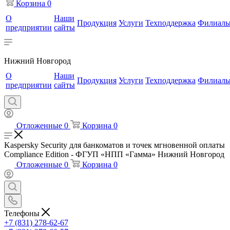
Корзина
0
О
Наши
Продукция
Услуги
Техподдержка
Филиал
предприятии
сайты
Нижний Новгород
О
Наши
Продукция
Услуги
Техподдержка
Филиал
предприятии
сайты
Отложенные
0
Корзина
0
Kaspersky Security для банкоматов и точек мгновенной оплаты
Compliance Edition - ФГУП «НПП «Гамма» Нижний Новгород
Отложенные
0
Корзина
0
Телефоны
+7 (831) 278-62-67