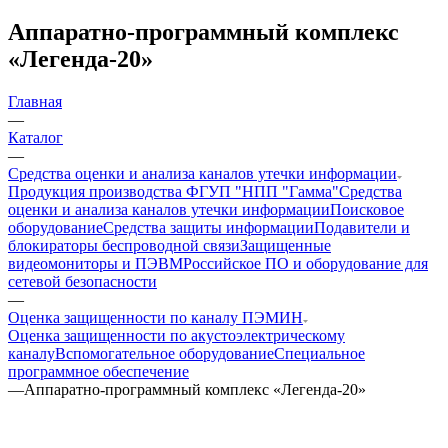
Аппаратно-программный комплекс
«Легенда-20»
Главная
—
Каталог
—
Средства оценки и анализа каналов утечки информации
Продукция производства ФГУП "НПП "Гамма"
Средства
оценки и анализа каналов утечки информации
Поисковое
оборудование
Средства защиты информации
Подавители и
блокираторы беспроводной связи
Защищенные
видеомониторы и ПЭВМ
Российское ПО и оборудование для
сетевой безопасности
—
Оценка защищенности по каналу ПЭМИН
Оценка защищенности по акустоэлектрическому
каналу
Вспомогательное оборудование
Специальное
программное обеспечение
—
Аппаратно-программный комплекс «Легенда-20»