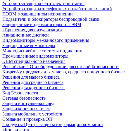
Устройства защиты сети электропитания
Устройства защиты телефонных и слаботочных линий
ПЭВМ в защищенном исполнении
Подавители и блокираторы беспроводной связи
Защищенные видеомониторы и ПЭВМ
IT-решения для визуализации
Авиационные дисплеи
Видеомониторы межвидового применения
Защищенные компьютеры
Микродисплейные системы индикации
Промышленные видеомониторы
ЭВМ специального назначения
Российское ПО и оборудование для сетевой безопасности
Kaspersky продукты для малого, среднего и крупного бизнеса
Решения для малого бизнеса
Решения для среднего бизнеса
Решения для крупного бизнеса
Код Безопасности
Сетевая безопасность
Защита виртуальных сред
Защита конечных точек
Защита мобильных устройств
Создание и проверка ЭП
Продукты Центра защиты информации компании
«Конфидент»