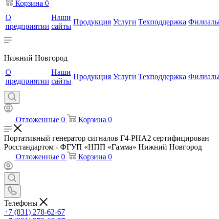
Корзина
0
О
Наши
Продукция
Услуги
Техподдержка
Филиал
предприятии
сайты
Нижний Новгород
О
Наши
Продукция
Услуги
Техподдержка
Филиал
предприятии
сайты
Отложенные
0
Корзина
0
Портативный генератор сигналов Г4-РНА2 сертифицирован
Росстандартом - ФГУП «НПП «Гамма» Нижний Новгород
Отложенные
0
Корзина
0
Телефоны
+7 (831) 278-62-67