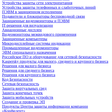
Устройства защиты сети электропитания
Устройства защиты телефонных и слаботочных линий
ПЭВМ в защищенном исполнении
Подавители и блокираторы беспроводной связи
Защищенные видеомониторы и ПЭВМ
IT-решения для визуализации
Авиационные дисплеи
Видеомониторы межвидового применения
Защищенные компьютеры
Микродисплейные системы индикации
Промышленные видеомониторы
ЭВМ специального назначения
Российское ПО и оборудование для сетевой безопасности
Kaspersky продукты для малого, среднего и крупного бизнеса
Решения для малого бизнеса
Решения для среднего бизнеса
Решения для крупного бизнеса
Код Безопасности
Сетевая безопасность
Защита виртуальных сред
Защита конечных точек
Защита мобильных устройств
Создание и проверка ЭП
Продукты Центра защиты информации компании
«Конфидент»