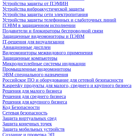
Устройства защиты от ПЭМИН
Устройства виброакустической защиты
Устройства защиты сети электропитания
Устройства защиты телефонных и слаботочных линий
ПЭВМ в защищенном исполнении
Подавители и блокираторы беспроводной связи
Защищенные видеомониторы и ПЭВМ
IT-решения для визуализации
Авиационные дисплеи
Видеомониторы межвидового применения
Защищенные компьютеры
Микродисплейные системы индикации
Промышленные видеомониторы
ЭВМ специального назначения
Российское ПО и оборудование для сетевой безопасности
Kaspersky продукты для малого, среднего и крупного бизнеса
Решения для малого бизнеса
Решения для среднего бизнеса
Решения для крупного бизнеса
Код Безопасности
Сетевая безопасность
Защита виртуальных сред
Защита конечных точек
Защита мобильных устройств
Создание и проверка ЭП