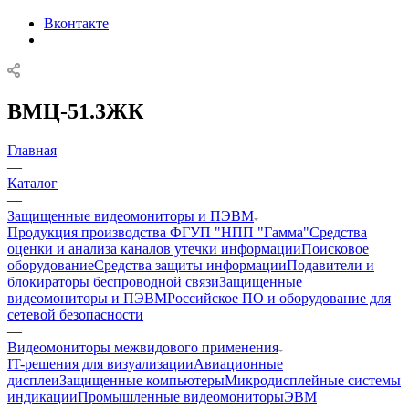
Вконтакте
ВМЦ-51.3ЖК
Главная
—
Каталог
—
Защищенные видеомониторы и ПЭВМ
Продукция производства ФГУП "НПП "Гамма"
Средства
оценки и анализа каналов утечки информации
Поисковое
оборудование
Средства защиты информации
Подавители и
блокираторы беспроводной связи
Защищенные
видеомониторы и ПЭВМ
Российское ПО и оборудование для
сетевой безопасности
—
Видеомониторы межвидового применения
IT-решения для визуализации
Авиационные
дисплеи
Защищенные компьютеры
Микродисплейные системы
индикации
Промышленные видеомониторы
ЭВМ