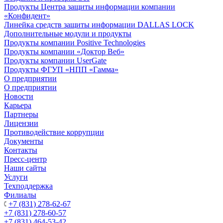
Продукты Центра защиты информации компании
«Конфидент»
Линейка средств защиты информации DALLAS LOCK
Дополнительные модули и продукты
Продукты компании Positive Technologies
Продукты компании «Доктор Веб»
Продукты компании UserGate
Продукты ФГУП «НПП «Гамма»
О предприятии
О предприятии
Новости
Карьера
Партнеры
Лицензии
Противодействие коррупции
Документы
Контакты
Пресс-центр
Наши сайты
Услуги
Техподдержка
Филиалы
+7 (831) 278-62-67
+7 (831) 278-60-57
+7 (831) 464-53-42