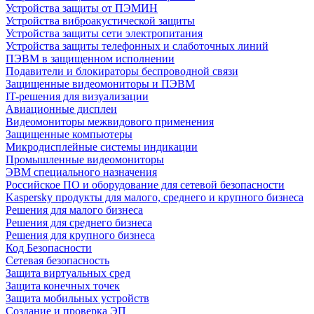
Устройства защиты от ПЭМИН
Устройства виброакустической защиты
Устройства защиты сети электропитания
Устройства защиты телефонных и слаботочных линий
ПЭВМ в защищенном исполнении
Подавители и блокираторы беспроводной связи
Защищенные видеомониторы и ПЭВМ
IT-решения для визуализации
Авиационные дисплеи
Видеомониторы межвидового применения
Защищенные компьютеры
Микродисплейные системы индикации
Промышленные видеомониторы
ЭВМ специального назначения
Российское ПО и оборудование для сетевой безопасности
Kaspersky продукты для малого, среднего и крупного бизнеса
Решения для малого бизнеса
Решения для среднего бизнеса
Решения для крупного бизнеса
Код Безопасности
Сетевая безопасность
Защита виртуальных сред
Защита конечных точек
Защита мобильных устройств
Создание и проверка ЭП