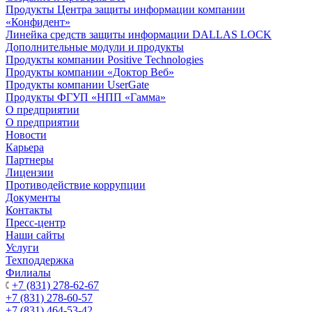
Продукты Центра защиты информации компании
«Конфидент»
Линейка средств защиты информации DALLAS LOCK
Дополнительные модули и продукты
Продукты компании Positive Technologies
Продукты компании «Доктор Веб»
Продукты компании UserGate
Продукты ФГУП «НПП «Гамма»
О предприятии
О предприятии
Новости
Карьера
Партнеры
Лицензии
Противодействие коррупции
Документы
Контакты
Пресс-центр
Наши сайты
Услуги
Техподдержка
Филиалы
+7 (831) 278-62-67
+7 (831) 278-60-57
+7 (831) 464-53-42