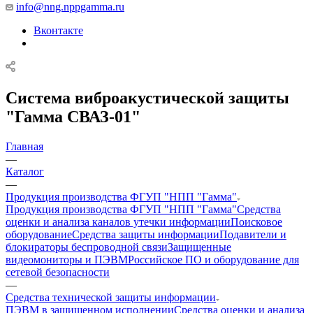
info@nng.nppgamma.ru
Вконтакте
Система виброакустической защиты
"Гамма СВАЗ-01"
Главная
—
Каталог
—
Продукция производства ФГУП "НПП "Гамма"
Продукция производства ФГУП "НПП "Гамма"
Средства
оценки и анализа каналов утечки информации
Поисковое
оборудование
Средства защиты информации
Подавители и
блокираторы беспроводной связи
Защищенные
видеомониторы и ПЭВМ
Российское ПО и оборудование для
сетевой безопасности
—
Средства технической защиты информации
ПЭВМ в защищенном исполнении
Средства оценки и анализа