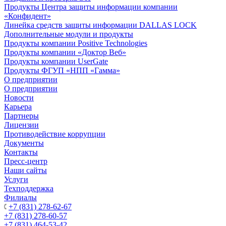
Продукты Центра защиты информации компании
«Конфидент»
Линейка средств защиты информации DALLAS LOCK
Дополнительные модули и продукты
Продукты компании Positive Technologies
Продукты компании «Доктор Веб»
Продукты компании UserGate
Продукты ФГУП «НПП «Гамма»
О предприятии
О предприятии
Новости
Карьера
Партнеры
Лицензии
Противодействие коррупции
Документы
Контакты
Пресс-центр
Наши сайты
Услуги
Техподдержка
Филиалы
+7 (831) 278-62-67
+7 (831) 278-60-57
+7 (831) 464-53-42