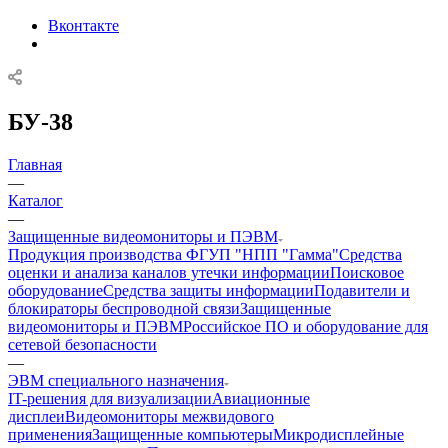
Вконтакте
БУ-38
Главная
—
Каталог
—
Защищенные видеомониторы и ПЭВМ
Продукция производства ФГУП "НПП "Гамма"
Средства
оценки и анализа каналов утечки информации
Поисковое
оборудование
Средства защиты информации
Подавители и
блокираторы беспроводной связи
Защищенные
видеомониторы и ПЭВМ
Российское ПО и оборудование для
сетевой безопасности
—
ЭВМ специального назначения
IT-решения для визуализации
Авиационные
дисплеи
Видеомониторы межвидового
применения
Защищенные компьютеры
Микродисплейные