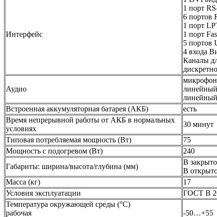
1 порт RS
6 портов 
1 порт LP
Интерфейс
1 порт Fas
5 портов 
4 входа В
Каналы дл
дискретн
микрофон
Аудио
линейный
линейный
Встроенная аккумуляторная батарея (АКБ)
есть
Время непрерывной работы от АКБ в нормальных
30 минут
условиях
Типовая потребляемая мощность (Вт)
75
Мощность с подогревом (Вт)
240
В закрыто
Габариты: ширина/высота/глубина (мм)
В открыто
Масса (кг)
17
Условия эксплуатации
ГОСТ В 20.
Температура окружающей среды (°С)
рабочая
-50…+55