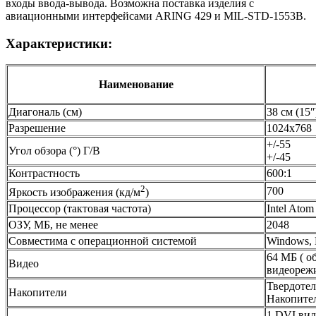
входы ввода-вывода. Возможна поставка изделия с
авиационными интерфейсами ARING 429 и MIL-STD-1553B.
Характеристики:
Наименование
Диагональ (см)
38 см (15″
Разрешение
1024x768
+/-55
Угол обзора (°) Г/В
+/-45
Контрастность
600:1
2
700
Яркость изображения (кд/м
)
Процессор (тактовая частота)
Intel Ato
ОЗУ, МБ, не менее
2048
Совместима с операционной системой
Windows,
64 МБ ( о
Видео
видеореж
Твердотел
Накопители
Накопител
1 DVI ви