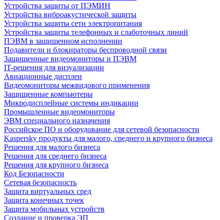
Устройства защиты от ПЭМИН
Устройства виброакустической защиты
Устройства защиты сети электропитания
Устройства защиты телефонных и слаботочных линий
ПЭВМ в защищенном исполнении
Подавители и блокираторы беспроводной связи
Защищенные видеомониторы и ПЭВМ
IT-решения для визуализации
Авиационные дисплеи
Видеомониторы межвидового применения
Защищенные компьютеры
Микродисплейные системы индикации
Промышленные видеомониторы
ЭВМ специального назначения
Российское ПО и оборудование для сетевой безопасности
Kaspersky продукты для малого, среднего и крупного бизнеса
Решения для малого бизнеса
Решения для среднего бизнеса
Решения для крупного бизнеса
Код Безопасности
Сетевая безопасность
Защита виртуальных сред
Защита конечных точек
Защита мобильных устройств
Создание и проверка ЭП