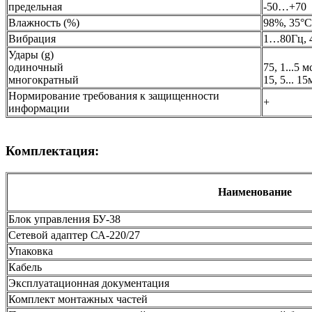
предельная
-50…+70
Влажность (%)
98%, 35°С
Вибрация
1…80Гц, 
Удары (g)
одиночный
75, 1...5 м
многократный
15, 5... 15
Нормирование требования к защищенности
+
информации
Комплектация:
Наименование
Блок управления БУ-38
Сетевой адаптер СА-220/27
Упаковка
Кабель
Эксплуатационная документация
Комплект монтажных частей